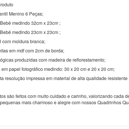
roduto
antil Menino 6 Peças;
 Bebê medindo
32cm x 23cm
;
 Bebê medindo 23
cm x 23cm
;
il com moldura branca;
eitas em mdf com 2cm de borda;
ógicas produzidas com madeira de reflorestamento;
 em papel fotográfico medindo: 30 x 20 cm e 2
0 x 20 cm
;
a resolução impressa em material de alta qualidade resistente
os são feitos com muito cuidado e carinho, valorizando cada de
 pequenas mais charmoso e alegre com nossos Quadrinhos Qu