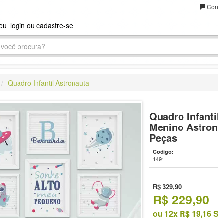
Cont
seu
login ou cadastre-se
Quadro Infantil Astronauta
Quadro Infanti
Menino Astrona
Peças
Codigo:
1491
R$ 329,90
R$
229,90
ou 12x R$ 19,16 