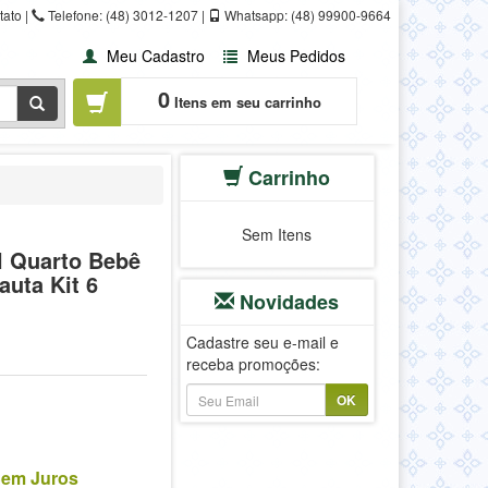
ato |
Telefone: (48) 3012-1207 |
Whatsapp: (48) 99900-9664
Meu Cadastro
Meus Pedidos
0
Itens em seu carrinho
Carrinho
Sem Itens
l Quarto Bebê
uta Kit 6
Novidades
Cadastre seu e-mail e
receba promoções:
OK
Sem Juros