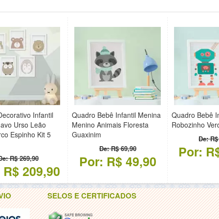
ecorativo Infantil
Quadro Bebê Infantil Menina
Quadro Bebê In
navo Urso Leão
Menino Animais Floresta
Robozinho Ver
rco Espinho Kit 5
Guaxinim
De: R$
Por: R
De: R$ 69,90
Por: R$ 49,90
De: R$ 269,90
: R$ 209,90
VIO
SELOS E CERTIFICADOS