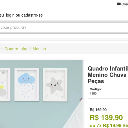
Cont
seu
login ou cadastre-se
Quadro Infantil Menino
Quadro Infanti
Menino Chuva 
Peças
Codigo:
1180
R$ 169,90
R$
139,90
ou 7x R$ 19,99 S