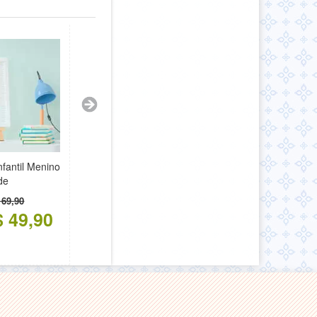
fantil Menino
de
 69,90
$ 49,90