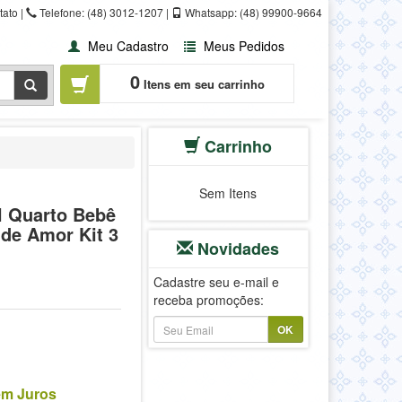
ato |
Telefone: (48) 3012-1207 |
Whatsapp: (48) 99900-9664
Meu Cadastro
Meus Pedidos
0
Itens em seu carrinho
Carrinho
Sem Itens
l Quarto Bebê
de Amor Kit 3
Novidades
Cadastre seu e-mail e
receba promoções:
OK
em Juros