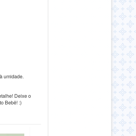
 à umidade.
talhe! Deixe o
o Bebê! :)