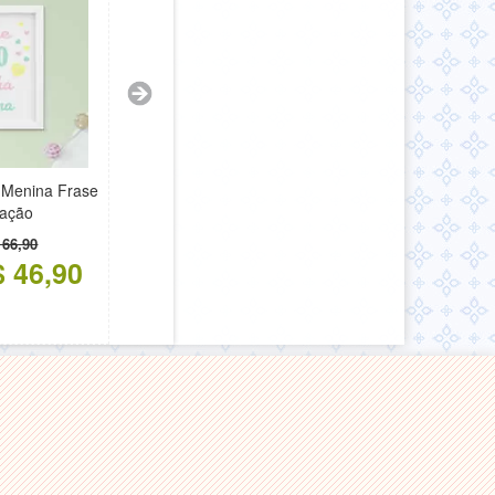
l Menina Frase
ração
 66,90
$ 46,90