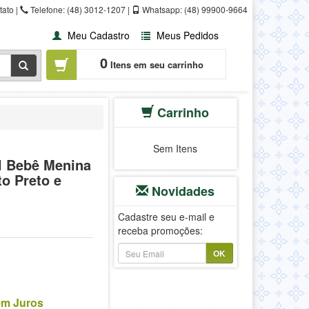
ato |
Telefone: (48) 3012-1207 |
Whatsapp: (48) 99900-9664
Meu Cadastro
Meus Pedidos
0
Itens em seu carrinho
Carrinho
Sem Itens
il Bebê Menina
o Preto e
Novidades
Cadastre seu e-mail e
receba promoções:
OK
em Juros