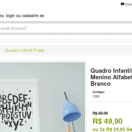
Cont
seu
login ou cadastre-se
Quadro Infantil Frase
Quadro Infant
Menino Alfabet
Branco
Codigo:
1292
R$ 69,90
R$
49,90
ou 2x R$ 24,95 S